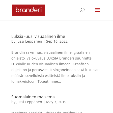
Luksia -uusi visuaalinen ilme
by
Jussi Leppänen
|
Sep 16, 2022
Brandin rakennus, visuaalinen ilme, graafinen
ohjeisto, valokuvaus LUKSIA Branderi suunnitteli
Luksialle uuden visuaalisen ilmeen, Graafisen
ohjeiston ja perusviestit sloganeineen sekä lukuisan
määrän sovelluksia esitteistä ilmoituksiin ja
lomakkeistoon. Toteutimme...
Suomalainen maisema
by
Jussi Leppänen
|
May 7, 2019
Monimediaprojekti, kirjasarja, verkkosivut,