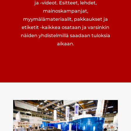
ja -videot.
Esitteet, lehdet,
mainoskampanjat,
myymälämateriaalit, pakkaukset ja
etiketit -kaikkea osataan ja varsinkin
näiden yhdistelmillä saadaan tuloksia
aikaan.