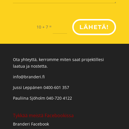
=
LÄHETÄ!
10 + 7
Ota yhteyttä, kerromme miten saat projektillesi
laatua ja nostetta.
info@branderi.fi
Jussi Leppänen 0400-601 357
Pauliina Sjöholm 040-720 4122
Tykkää meistä Facebookissa
Branderi Facebook