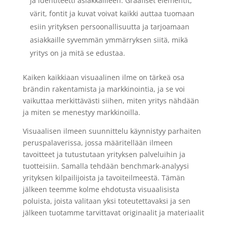
ja identiteetti asiakkailleen. Graafiset elementit,
värit, fontit ja kuvat voivat kaikki auttaa tuomaan
esiin yrityksen persoonallisuutta ja tarjoamaan
asiakkaille syvemmän ymmärryksen siitä, mikä
yritys on ja mitä se edustaa.
Kaiken kaikkiaan visuaalinen ilme on tärkeä osa
brändin rakentamista ja markkinointia, ja se voi
vaikuttaa merkittävästi siihen, miten yritys nähdään
ja miten se menestyy markkinoilla.
Visuaalisen ilmeen suunnittelu käynnistyy parhaiten
peruspalaverissa, jossa määritellään ilmeen
tavoitteet ja tutustutaan yrityksen palveluihin ja
tuotteisiin. Samalla tehdään benchmark-analyysi
yrityksen kilpailijoista ja tavoiteilmeestä. Tämän
jälkeen teemme kolme ehdotusta visuaalisista
poluista, joista valitaan yksi toteutettavaksi ja sen
jälkeen tuotamme tarvittavat originaalit ja materiaalit