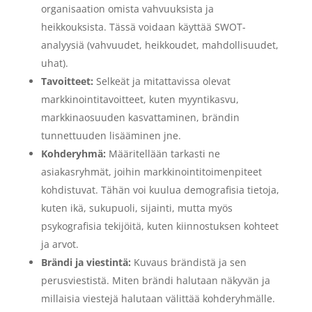
organisaation omista vahvuuksista ja
heikkouksista. Tässä voidaan käyttää SWOT-
analyysiä (vahvuudet, heikkoudet, mahdollisuudet,
uhat).
Tavoitteet:
Selkeät ja mitattavissa olevat
markkinointitavoitteet, kuten myyntikasvu,
markkinaosuuden kasvattaminen, brändin
tunnettuuden lisääminen jne.
Kohderyhmä:
Määritellään tarkasti ne
asiakasryhmät, joihin markkinointitoimenpiteet
kohdistuvat. Tähän voi kuulua demografisia tietoja,
kuten ikä, sukupuoli, sijainti, mutta myös
psykografisia tekijöitä, kuten kiinnostuksen kohteet
ja arvot.
Brändi ja viestintä:
Kuvaus brändistä ja sen
perusviestistä. Miten brändi halutaan näkyvän ja
millaisia viestejä halutaan välittää kohderyhmälle.