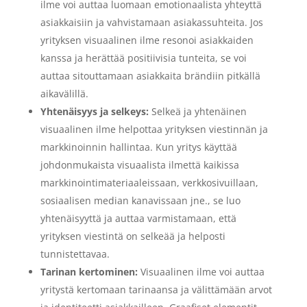
ilme voi auttaa luomaan emotionaalista yhteyttä
asiakkaisiin ja vahvistamaan asiakassuhteita. Jos
yrityksen visuaalinen ilme resonoi asiakkaiden
kanssa ja herättää positiivisia tunteita, se voi
auttaa sitouttamaan asiakkaita brändiin pitkällä
aikavälillä.
Yhtenäisyys ja selkeys:
Selkeä ja yhtenäinen
visuaalinen ilme helpottaa yrityksen viestinnän ja
markkinoinnin hallintaa. Kun yritys käyttää
johdonmukaista visuaalista ilmettä kaikissa
markkinointimateriaaleissaan, verkkosivuillaan,
sosiaalisen median kanavissaan jne., se luo
yhtenäisyyttä ja auttaa varmistamaan, että
yrityksen viestintä on selkeää ja helposti
tunnistettavaa.
Tarinan kertominen:
Visuaalinen ilme voi auttaa
yritystä kertomaan tarinaansa ja välittämään arvot