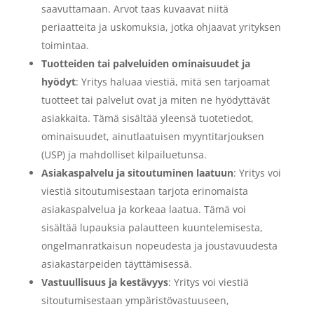
saavuttamaan. Arvot taas kuvaavat niitä
periaatteita ja uskomuksia, jotka ohjaavat yrityksen
toimintaa.
Tuotteiden tai palveluiden ominaisuudet ja
hyödyt
: Yritys haluaa viestiä, mitä sen tarjoamat
tuotteet tai palvelut ovat ja miten ne hyödyttävät
asiakkaita. Tämä sisältää yleensä tuotetiedot,
ominaisuudet, ainutlaatuisen myyntitarjouksen
(USP) ja mahdolliset kilpailuetunsa.
Asiakaspalvelu ja sitoutuminen laatuun
: Yritys voi
viestiä sitoutumisestaan tarjota erinomaista
asiakaspalvelua ja korkeaa laatua. Tämä voi
sisältää lupauksia palautteen kuuntelemisesta,
ongelmanratkaisun nopeudesta ja joustavuudesta
asiakastarpeiden täyttämisessä.
Vastuullisuus ja kestävyys
: Yritys voi viestiä
sitoutumisestaan ympäristövastuuseen,