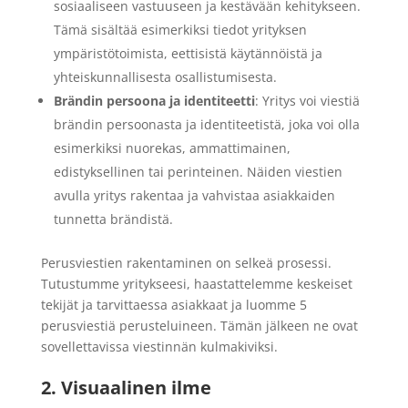
sosiaaliseen vastuuseen ja kestävään kehitykseen.
Tämä sisältää esimerkiksi tiedot yrityksen
ympäristötoimista, eettisistä käytännöistä ja
yhteiskunnallisesta osallistumisesta.
Brändin persoona ja identiteetti
: Yritys voi viestiä
brändin persoonasta ja identiteetistä, joka voi olla
esimerkiksi nuorekas, ammattimainen,
edistyksellinen tai perinteinen. Näiden viestien
avulla yritys rakentaa ja vahvistaa asiakkaiden
tunnetta brändistä.
Perusviestien rakentaminen on selkeä prosessi.
Tutustumme yritykseesi, haastattelemme keskeiset
tekijät ja tarvittaessa asiakkaat ja luomme 5
perusviestiä perusteluineen. Tämän jälkeen ne ovat
sovellettavissa viestinnän kulmakiviksi.
2. Visuaalinen ilme