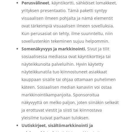
Perusvälineet
, käyntikortti, sähköiset lomakkeet,
yrityksen presentaatio. Tämä paketti syntyy
visuaalisen ilmeen pohjalta ja nämä elementit
ovat tärkeimpiä visuaalisen ilmeen sovelluksia.
Kun perusasiat on tehty, ilme suunnteltu, niin
sovellustenkin tekeminen sujuu helpommin.
Somenäkyvyys ja markkinointi.
Sivut ja tilit
sosiaalisessa mediassa ovat käyntikortteja tai
näyteikkunoita palveluihin. Hyvin käytetty
näyteikkunatila tuo kiinnostuneet asiakkaat
kauppaan sisälle tai ohjaa ottamaan puhelimen
käteen. Sosiaalisen median kanaviin voi ostaa
markkinointikampanjoita. Sponsoroitua
näkyvyyttä on melko paljon, joten siinäkin selkeät
ja erottuvat viestit ja siisti tai kiinnostava
yleisilme tuovat parhaan tuloksen.
Uutiskirjeet, sisältömarkkinointi ja