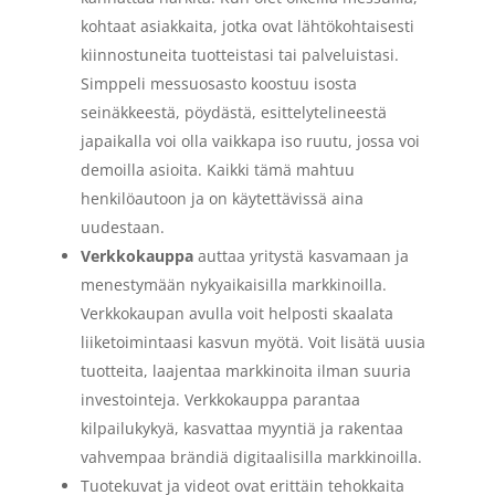
kohtaat asiakkaita, jotka ovat lähtökohtaisesti
kiinnostuneita tuotteistasi tai palveluistasi.
Simppeli messuosasto koostuu isosta
seinäkkeestä, pöydästä, esittelytelineestä
japaikalla voi olla vaikkapa iso ruutu, jossa voi
demoilla asioita. Kaikki tämä mahtuu
henkilöautoon ja on käytettävissä aina
uudestaan.
Verkkokauppa
auttaa yritystä kasvamaan ja
menestymään nykyaikaisilla markkinoilla.
Verkkokaupan avulla voit helposti skaalata
liiketoimintaasi kasvun myötä. Voit lisätä uusia
tuotteita, laajentaa markkinoita ilman suuria
investointeja. Verkkokauppa parantaa
kilpailukykyä, kasvattaa myyntiä ja rakentaa
vahvempaa brändiä digitaalisilla markkinoilla.
Tuotekuvat ja videot ovat erittäin tehokkaita