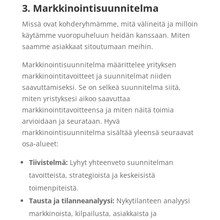
3. Markkinointisuunnitelma
Missä ovat kohderyhmämme, mitä välineitä ja milloin
käytämme vuoropuheluun heidän kanssaan. Miten
saamme asiakkaat sitoutumaan meihin.
Markkinointisuunnitelma määrittelee yrityksen
markkinointitavoitteet ja suunnitelmat niiden
saavuttamiseksi. Se on selkeä suunnitelma siitä,
miten yristyksesi aikoo saavuttaa
markkinointitavoitteensa ja miten näitä toimia
arvioidaan ja seurataan. Hyvä
markkinointisuunnitelma sisältää yleensä seuraavat
osa-alueet:
Tiivistelmä:
Lyhyt yhteenveto suunnitelman
tavoitteista, strategioista ja keskeisistä
toimenpiteistä.
Tausta ja tilanneanalyysi:
Nykytilanteen analyysi
markkinoista, kilpailusta, asiakkaista ja