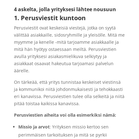
4 askelta, jolla yrityksesi lähtee nousuun
1. Perusviestit kuntoon
P
erusviestit ovat keskeisiä viestejä, jotka on syytä
välittää asiakkaille, sidosryhmille ja yleisölle.
Mitä me
myymme ja kenelle -mitä tarjoamme asiakkaalle ja
mitä hän hyötyy ostaessaan meiltä. Perusviestien
avulla yrityksesi asiakasmielikuva selkiytyy ja
asiakkaat osaavat hakeutua tarjoamasi palvelun
äärelle.
On tärkeää, että yritys tunnistaa keskeiset viestinsä
ja kommunikoi niitä johdonmukaisesti ja tehokkaasti
eri kanavissa. Perusviestien tulee olla selkeitä ja niitä
pitää toistaa kaikissa kanavissa.
Perusviestien aiheita voi olla esimerkiksi nämä:
Missio ja arvot
: Yrityksen missio kertoo sen
perimmäisen tarkoituksen ja mitä se pyrkii