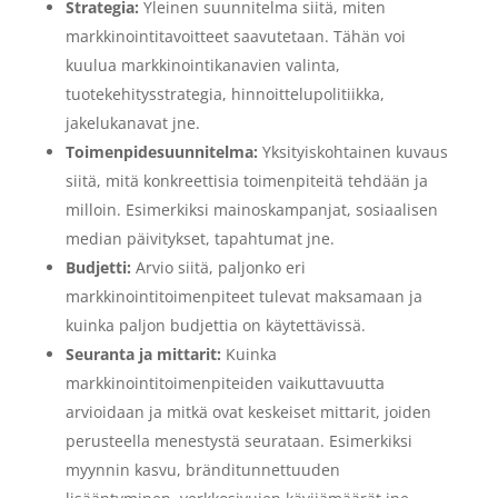
Strategia:
Yleinen suunnitelma siitä, miten
markkinointitavoitteet saavutetaan. Tähän voi
kuulua markkinointikanavien valinta,
tuotekehitysstrategia, hinnoittelupolitiikka,
jakelukanavat jne.
Toimenpidesuunnitelma:
Yksityiskohtainen kuvaus
siitä, mitä konkreettisia toimenpiteitä tehdään ja
milloin. Esimerkiksi mainoskampanjat, sosiaalisen
median päivitykset, tapahtumat jne.
Budjetti:
Arvio siitä, paljonko eri
markkinointitoimenpiteet tulevat maksamaan ja
kuinka paljon budjettia on käytettävissä.
Seuranta ja mittarit:
Kuinka
markkinointitoimenpiteiden vaikuttavuutta
arvioidaan ja mitkä ovat keskeiset mittarit, joiden
perusteella menestystä seurataan. Esimerkiksi
myynnin kasvu, bränditunnettuuden