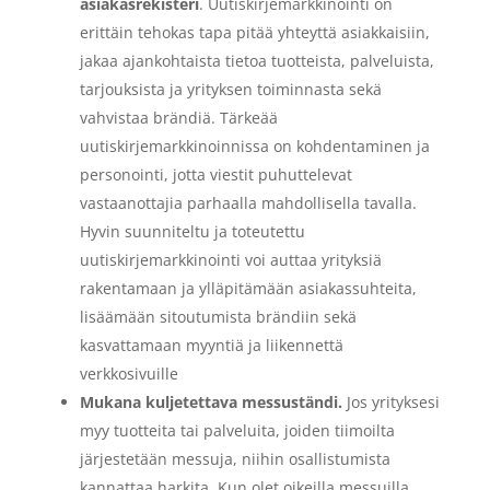
asiakasrekisteri
.
Uutiskirjemarkkinointi on
erittäin tehokas tapa pitää yhteyttä asiakkaisiin,
jakaa ajankohtaista tietoa tuotteista, palveluista,
tarjouksista ja yrityksen toiminnasta sekä
vahvistaa brändiä. Tärkeää
uutiskirjemarkkinoinnissa on kohdentaminen ja
personointi, jotta viestit puhuttelevat
vastaanottajia parhaalla mahdollisella tavalla.
Hyvin suunniteltu ja toteutettu
uutiskirjemarkkinointi voi auttaa yrityksiä
rakentamaan ja ylläpitämään asiakassuhteita,
lisäämään sitoutumista brändiin sekä
kasvattamaan myyntiä ja liikennettä
verkkosivuille
Mukana kuljetettava messuständi.
Jos yrityksesi
myy tuotteita tai palveluita, joiden tiimoilta
järjestetään messuja, niihin osallistumista
kannattaa harkita. Kun olet oikeilla messuilla,