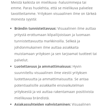
Meistä kaikista on mielikuva -halusimmepa tai
emme. Paras huolehtia, että se mielikuva palvelee
tavoitteitamme. Yrityksen visuaalinen ilme on tärkeä
monesta syystä:
Brändin tunnistettavuus:
Visuaalinen ilme auttaa
yritystä erottumaan kilpailijoistaan ja luomaan
tunnistettavuutta markkinoilla. Selkeä ja
johdonmukainen ilme auttaa asiakkaita
muistamaan yrityksen ja sen tarjoamat tuotteet tai
palvelut.
Luotettavuus ja ammattimaisuus:
Hyvin
suunniteltu visuaalinen ilme viestii yrityksen
luotettavuutta ja ammattimaisuutta. Se antaa
potentiaalisille asiakkaille ensivaikutelman
yrityksestä ja voi auttaa rakentamaan positiivista
mielikuvaa brändistä.
Asiakassuhteiden vahvistaminen:
Visuaalinen