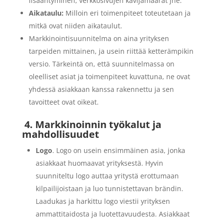
lisääntyminen, verkkosivujen kävijämäärät jne.
Aikataulu:
Milloin eri toimenpiteet toteutetaan ja
mitkä ovat niiden aikataulut.
Markkinointisuunnitelma on aina yrityksen
tarpeiden mittainen, ja usein riittää ketterämpikin
versio. Tärkeintä on, että suunnitelmassa on
oleelliset asiat ja toimenpiteet kuvattuna, ne ovat
yhdessä asiakkaan kanssa rakennettu ja sen
tavoitteet ovat oikeat.
4. Markkinoinnin työkalut ja
mahdollisuudet
Logo
. Logo on usein ensimmäinen asia, jonka
asiakkaat huomaavat yrityksestä. Hyvin
suunniteltu logo auttaa yritystä erottumaan
kilpailijoistaan ja luo tunnistettavan brändin.
Laadukas ja harkittu logo viestii yrityksen
ammattitaidosta ja luotettavuudesta. Asiakkaat