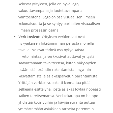
kokevat yrityksen, jolla on hyvä logo,
vakuuttavampana ja luotettavampana
vaihtoehtona. Logo on osa visuaalisen ilmeen
kokonaisuutta ja se syntyy parhaiten visuaalisen
ilmeen prosessin osana.
Verkkosivut
. Yrityksen verkkosivut ovat
nykyaikaisen liiketoiminnan perusta monella
tavalla. Ne ovat tärkeä osa nykyaikaista
liiketoimintaa, ja verkkosivut auttavat yritystä
saavuttamaan tavoitteensa, kuten näkyvyyden
lisäämistä, brändin rakentamista, myynnin
kasvattamista ja asiakaspalvelun parantamista.
Yrittäjän verkkosivupaketti kannattaa pitää
selkeänä esittelynä, josta asiakas löytää nopeasti
kaiken tarvitsemansa. Verkkokauppa on helppo
yhdistää kotisivuihin ja kävijäseuranta auttaa
ymmärtämään asiakkaan tarpeita paremmin.